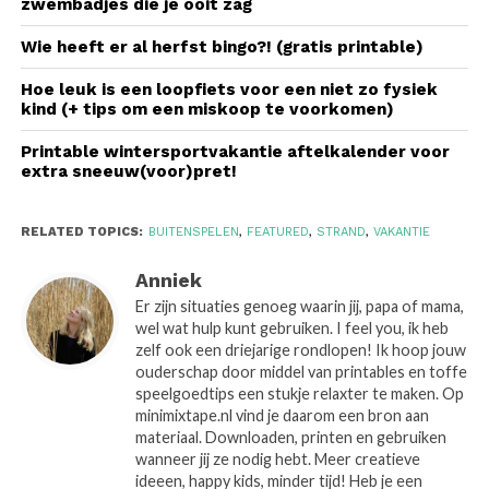
zwembadjes die je ooit zag
Wie heeft er al herfst bingo?! (gratis printable)
Hoe leuk is een loopfiets voor een niet zo fysiek
kind (+ tips om een miskoop te voorkomen)
Printable wintersportvakantie aftelkalender voor
extra sneeuw(voor)pret!
RELATED TOPICS:
BUITENSPELEN
,
FEATURED
,
STRAND
,
VAKANTIE
Anniek
Er zijn situaties genoeg waarin jij, papa of mama,
wel wat hulp kunt gebruiken. I feel you, ik heb
zelf ook een driejarige rondlopen! Ik hoop jouw
ouderschap door middel van printables en toffe
speelgoedtips een stukje relaxter te maken. Op
minimixtape.nl vind je daarom een bron aan
materiaal. Downloaden, printen en gebruiken
wanneer jij ze nodig hebt. Meer creatieve
ideeen, happy kids, minder tijd! Heb je een