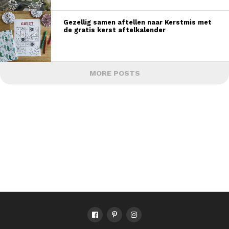
Gezellig samen aftellen naar Kerstmis met
de gratis kerst aftelkalender
MORE POSTS