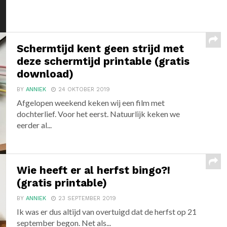
Schermtijd kent geen strijd met
deze schermtijd printable (gratis
download)
BY
ANNIEK
24 OKTOBER 2019
Afgelopen weekend keken wij een film met
dochterlief. Voor het eerst. Natuurlijk keken we
eerder al...
Wie heeft er al herfst bingo?!
(gratis printable)
BY
ANNIEK
23 SEPTEMBER 2019
Ik was er dus altijd van overtuigd dat de herfst op 21
september begon. Net als...