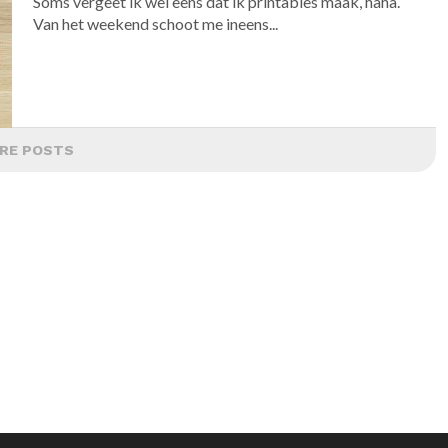
Soms vergeet ik wel eens dat ik printables maak, haha.
Van het weekend schoot me ineens...
RE POSTS