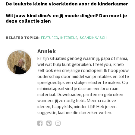
De leukste kleine vloerkleden voor de kinderkamer
Wil jouw kind dino’s en jij mooie dingen? Dan moet je
deze collectie zien
RELATED TOPICS:
FEATURED
,
INTERIEUR
,
SCANDINAVISCH
Anniek
Er zijn situaties genoeg waarin jij, papa of mama,
wel wat hulp kunt gebruiken. I feel you, ik heb
zelf ook een driejarige rondlopen! Ik hoop jouw
ouderschap door middel van printables en toffe
speelgoedtips een stukje relaxter te maken. Op
minimixtape.nl vind je daarom een bron aan
materiaal. Downloaden, printen en gebruiken
wanneer jij ze nodig hebt. Meer creatieve
ideeen, happy kids, minder tijd! Heb je een
suggestie, laat me die dan zeker weten.