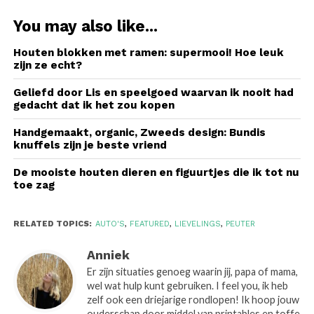
You may also like...
Houten blokken met ramen: supermooi! Hoe leuk
zijn ze echt?
Geliefd door Lis en speelgoed waarvan ik nooit had
gedacht dat ik het zou kopen
Handgemaakt, organic, Zweeds design: Bundis
knuffels zijn je beste vriend
De mooiste houten dieren en figuurtjes die ik tot nu
toe zag
RELATED TOPICS:
AUTO'S
,
FEATURED
,
LIEVELINGS
,
PEUTER
Anniek
Er zijn situaties genoeg waarin jij, papa of mama,
wel wat hulp kunt gebruiken. I feel you, ik heb
zelf ook een driejarige rondlopen! Ik hoop jouw
ouderschap door middel van printables en toffe