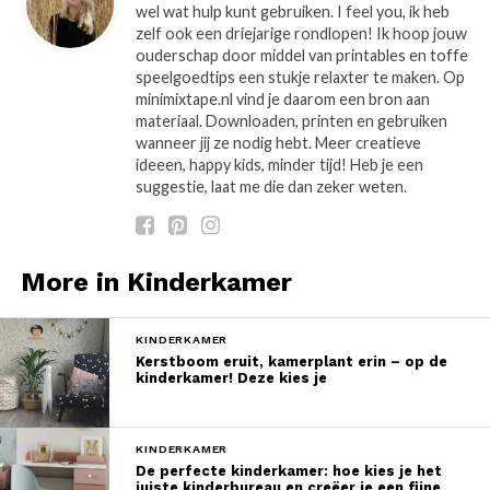
wel wat hulp kunt gebruiken. I feel you, ik heb
zelf ook een driejarige rondlopen! Ik hoop jouw
ouderschap door middel van printables en toffe
speelgoedtips een stukje relaxter te maken. Op
minimixtape.nl vind je daarom een bron aan
materiaal. Downloaden, printen en gebruiken
wanneer jij ze nodig hebt. Meer creatieve
ideeen, happy kids, minder tijd! Heb je een
suggestie, laat me die dan zeker weten.
More in Kinderkamer
KINDERKAMER
Kerstboom eruit, kamerplant erin – op de
kinderkamer! Deze kies je
KINDERKAMER
De perfecte kinderkamer: hoe kies je het
juiste kinderbureau en creëer je een fijne