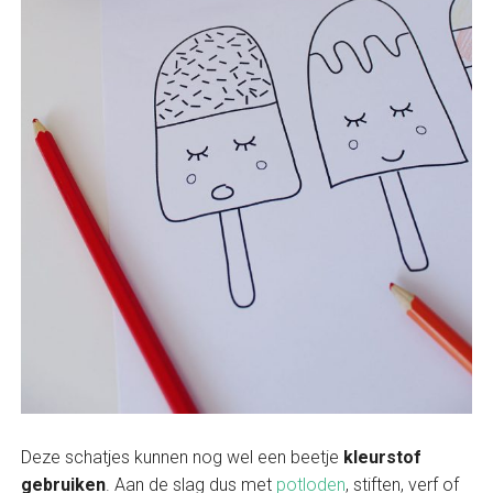
Deze schatjes kunnen nog wel een beetje
kleurstof
gebruiken
. Aan de slag dus met
potloden
, stiften, verf of