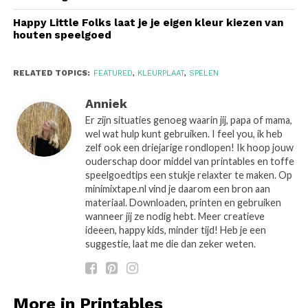
Happy Little Folks laat je je eigen kleur kiezen van
houten speelgoed
RELATED TOPICS:
FEATURED
,
KLEURPLAAT
,
SPELEN
Anniek
Er zijn situaties genoeg waarin jij, papa of mama,
wel wat hulp kunt gebruiken. I feel you, ik heb
zelf ook een driejarige rondlopen! Ik hoop jouw
ouderschap door middel van printables en toffe
speelgoedtips een stukje relaxter te maken. Op
minimixtape.nl vind je daarom een bron aan
materiaal. Downloaden, printen en gebruiken
wanneer jij ze nodig hebt. Meer creatieve
ideeen, happy kids, minder tijd! Heb je een
suggestie, laat me die dan zeker weten.
More in Printables