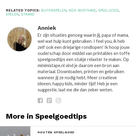
RELATED TOPICS:
BUITENSPELEN
,
KIDS MUSTHAVE
,
SPEELGOED
,
SPELEN
,
STRAND
Anniek
Er zijn situaties genoeg waarin jij, papa of mama,
wel wat hulp kunt gebruiken. I feel you, ik heb
zelf ook een driejarige rondlopen! Ik hoop jouw
ouderschap door middel van printables en toffe
speelgoedtips een stukje relaxter te maken. Op
minimixtape.nl vind je daarom een bron aan
materiaal. Downloaden, printen en gebruiken
wanneer jij ze nodig hebt. Meer creatieve
ideeen, happy kids, minder tijd! Heb je een
suggestie, laat me die dan zeker weten.
More in Speelgoedtips
HOUTEN SPEELGOED