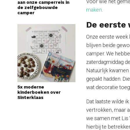
Voor wie het gemi
aan onze camperreis in
de zelfgebouwde
maken
.
camper
De eerste
Onze eerste week 
blijven beide gewo
camper. We hebben 
zaterdagmiddag de
Natuurlijk kwamen w
gepakt hadden. Di
wat decoratie toe
5x moderne
kinderboeken over
Sinterklaas
Dat laatste wilde i
vertrokken, maar 
we samen met Lis 
hierbij te betrekk