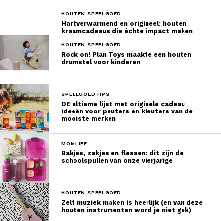
HOUTEN SPEELGOED
Hartverwarmend en origineel: houten
kraamcadeaus die échte impact maken
HOUTEN SPEELGOED
Rock on! Plan Toys maakte een houten
drumstel voor kinderen
SPEELGOEDTIPS
DE ultieme lijst met originele cadeau
ideeën voor peuters en kleuters van de
mooiste merken
MOMLIFE
Bakjes, zakjes en flessen: dit zijn de
schoolspullen van onze vierjarige
HOUTEN SPEELGOED
Zelf muziek maken is heerlijk (en van deze
houten instrumenten word je niet gek)