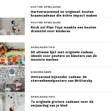
HOUTEN SPEELGOED
Hartverwarmend en origineel: houten
kraamcadeaus die échte impact maken
HOUTEN SPEELGOED
Rock on! Plan Toys maakte een houten
drumstel voor kinderen
SPEELGOEDTIPS
DE ultieme lijst met originele cadeau
ideeën voor peuters en kleuters van de
mooiste merken
KINDERKAMER
Ontroerend bijzonder cadeau: de
sterrenhemelposters van MrStarsky
SPEELGOEDTIPS
7x originele grotere cadeaus voor de
verjaardag van je kind