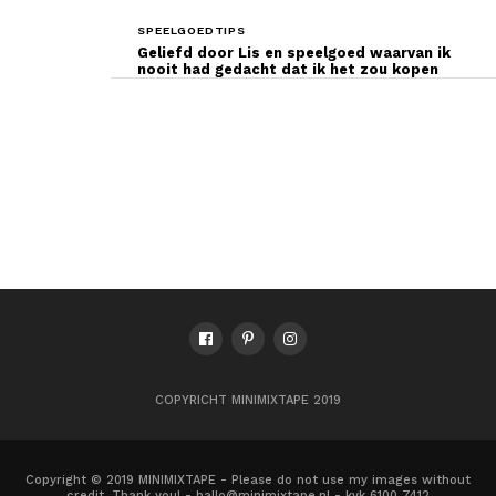
SPEELGOEDTIPS
Geliefd door Lis en speelgoed waarvan ik
nooit had gedacht dat ik het zou kopen
COPYRICHT MINIMIXTAPE 2019
Copyright © 2019 MINIMIXTAPE - Please do not use my images without
credit. Thank you! - hallo@minimixtape.nl - kvk 6100 7412