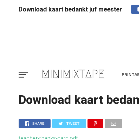
Download kaart bedankt juf meester
PRINTA
Download kaart bedan
SHARE
TWEET
teacher-thanks-card.pdf