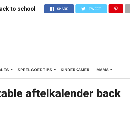
back to school
SHARE
TWEET
BLES
SPEELGOEDTIPS
KINDERKAMER
MAMA
table aftelkalender back