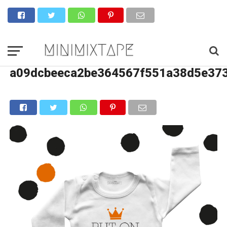
a09dcbeeca2be364567f551a38d5e37